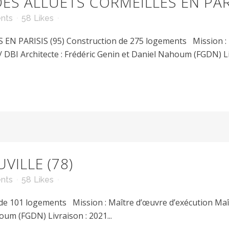
ES ALLUETS CORMEILLES EN PARI
nts
58
Likes
 PARISIS (95) Construction de 275 logements Mission : M
/ DBI Architecte : Frédéric Genin et Daniel Nahoum (FGDN) Liv
VILLE (78)
nts
58
Likes
 101 logements Mission : Maître d’œuvre d’exécution Maît
oum (FGDN) Livraison : 2021...