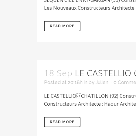
SEQUEN’CIEL LIVRY-GARGAN (93) Constru
Les Nouveaux Constructeurs Architecte : G
READ MORE
18 Sep
LE CASTELLIO 
Posted at 20:18h
in
by
Julien
0 Comme
LE CASTELLIO CHATILLON (92) Construct
Constructeurs Architecte : Haour Architec
READ MORE