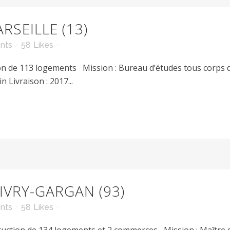
RSEILLE (13)
nts
58
Likes
 de 113 logements Mission : Bureau d’études tous corps d
n Livraison : 2017...
IVRY-GARGAN (93)
nts
58
Likes