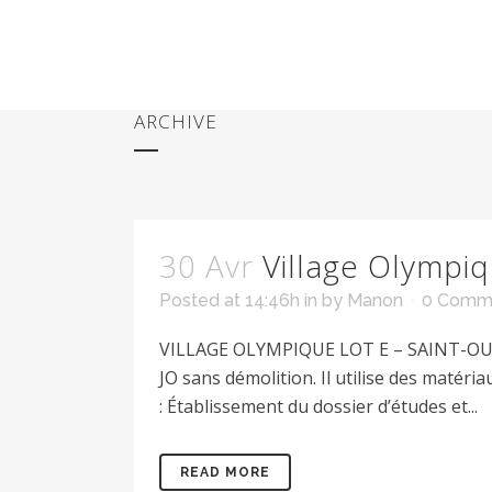
ARCHIVE
30 Avr
Village Olympiq
Posted at 14:46h
in
by
Manon
0 Comm
VILLAGE OLYMPIQUE LOT E – SAINT-OUEN (
JO sans démolition. Il utilise des maté
: Établissement du dossier d’études et...
READ MORE