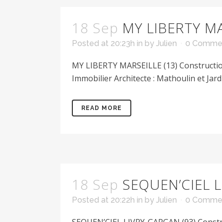
18 Sep
MY LIBERTY MA
Posted at 20:23h
in
by
Julien
0 Comme
MY LIBERTY MARSEILLE (13) Construction
Immobilier Architecte : Mathoulin et Jardi
READ MORE
18 Sep
SEQUEN’CIEL L
Posted at 20:22h
in
by
Julien
0 Comme