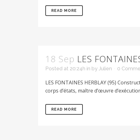
READ MORE
18 Sep
LES FONTAINES
Posted at 20:24h
in
by
Julien
0 Comme
LES FONTAINES HERBLAY (95) Constructi
corps d’états, maître d’œuvre d’exécution
READ MORE