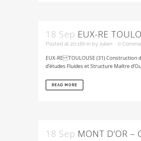
18 Sep
EUX-RE TOULO
Posted at 20:16h
in
by
Julien
0 Comme
EUX-RE TOULOUSE (31) Construction de 30
d’études Fluides et Structure Maître d’Ouv
READ MORE
18 Sep
MONT D’OR – 