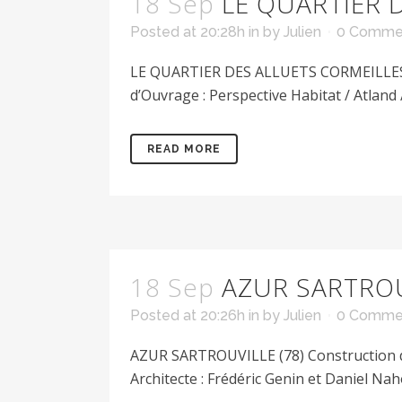
18 Sep
LE QUARTIER D
Posted at 20:28h
in
by
Julien
0 Comme
LE QUARTIER DES ALLUETS CORMEILLES EN
d’Ouvrage : Perspective Habitat / Atland 
READ MORE
18 Sep
AZUR SARTROU
Posted at 20:26h
in
by
Julien
0 Comme
AZUR SARTROUVILLE (78) Construction de
Architecte : Frédéric Genin et Daniel Nah