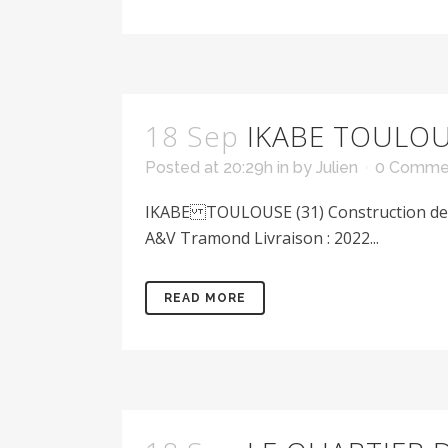
18 Sep
IKABE TOULOU
Posted at 20:29h
in
by
Julien
0 Comme
IKABE TOULOUSE (31) Construction de 51
A&V Tramond Livraison : 2022...
READ MORE